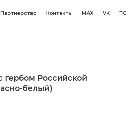
Партнерство
Контакты
MAX
VK
TG
с гербом Российской
асно-белый)