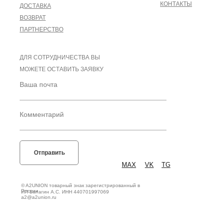
КОНТАКТЫ
ДОСТАВКА
ВОЗВРАТ
ПАРТНЕРСТВО
ДЛЯ СОТРУДНИЧЕСТВА ВЫ
МОЖЕТЕ ОСТАВИТЬ ЗАЯВКУ
Ваша почта
Комментарий
Отправить
MAX
VK
TG
© A2UNION товарный знак зарегистрированный в
России
ИП Ватагин А.С. ИНН 440701997069
a2@a2union.ru