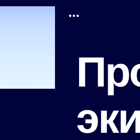
Пр
эк