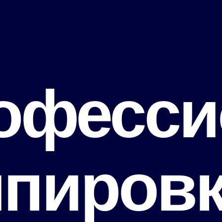
офесси
ипировк