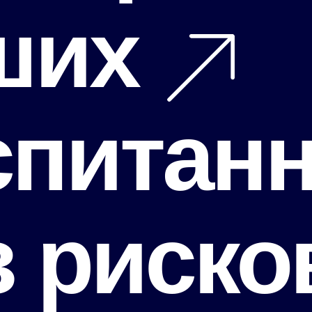
ших
спитанн
 риско