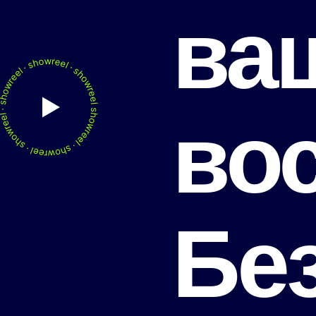
ва
во
Без